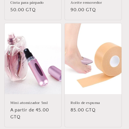
Cinta para párpado
Aceite removedor
Precio
50.00 GTQ
Precio
90.00 GTQ
habitual
habitual
Mini atomizador 5ml
Rollo de espuma
Precio
A partir de 45.00
Precio
85.00 GTQ
habitual
GTQ
habitual