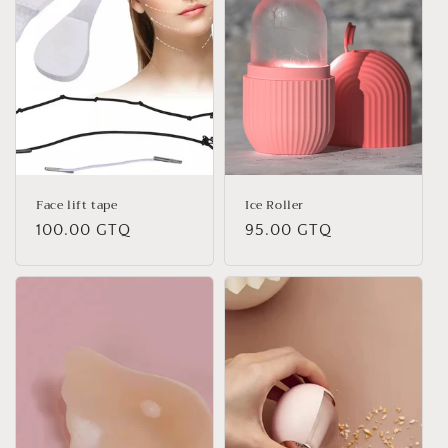
Face lift tape
Ice Roller
Precio
100.00 GTQ
Precio
95.00 GTQ
habitual
habitual