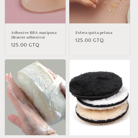
Adhesive BRA mariposa
Esfera quita pelusa
(Brasier adhesivo)
Precio
125.00 GTQ
Precio
125.00 GTQ
habitual
habitual