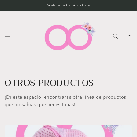
Ir
Welcome to our store
directamente
al contenido
Carrito
C
OTROS PRODUCTOS
o
¡En este espacio, encontrarás otra línea de productos
l
que no sabías que necesitabas!
e
c