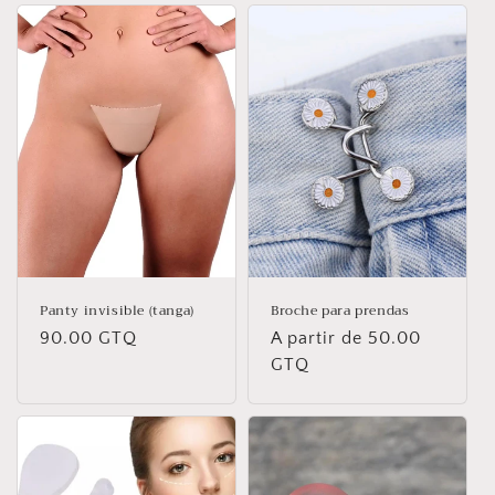
Panty invisible (tanga)
Broche para prendas
Precio
90.00 GTQ
Precio
A partir de 50.00
habitual
habitual
GTQ