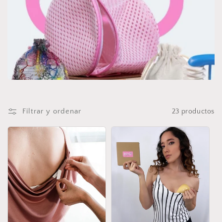
c
i
ó
n
:
Filtrar y ordenar
23 productos