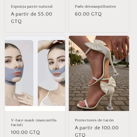
Esponja paxte natural
Pads desmaquillantes
Precio
A partir de 55.00
Precio
60.00 GTQ
habitual
GTQ
habitual
V-face mask (mascarilla
Protectores de tacón
facial)
Precio
A partir de 100.00
Precio
100.00 GTQ
habitual
GTQ