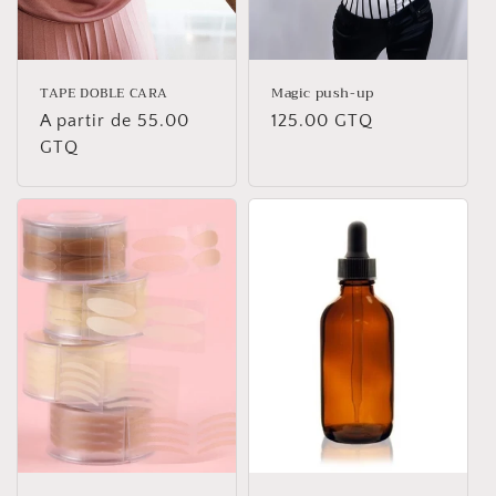
TAPE DOBLE CARA
Magic push-up
Precio
A partir de 55.00
Precio
125.00 GTQ
habitual
GTQ
habitual