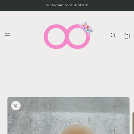
Ir
Welcome to our store
directamente
al contenido
Carrito
Ir
directamente
a la
información
del producto