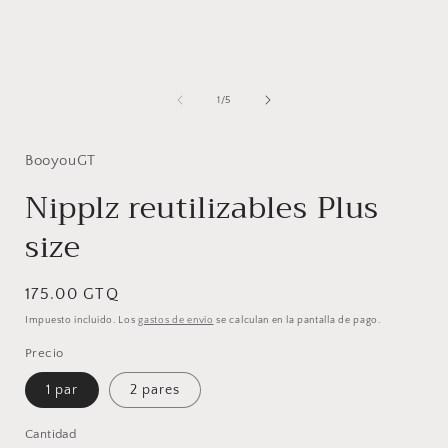
multimedia
1
en
una
ventana
modal
de
1
/
5
BooyouGT
Nipplz reutilizables Plus
size
Precio
175.00 GTQ
habitual
Impuesto incluido. Los
gastos de envío
se calculan en la pantalla de pago.
Precio
1 par
2 pares
Cantidad