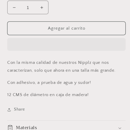
Reducir
Aumentar
cantidad
cantidad
para
para
Nipplz
Nipplz
Agregar al carrito
reutilizables
reutilizables
Plus
Plus
size
size
Con la misma calidad de nuestros Nipplz que nos
caracterizan, solo que ahora en una talla más grande.
Con adhesivo, a prueba de agua y sudor!
12 CMS de diámetro en caja de madera!
Share
Materials